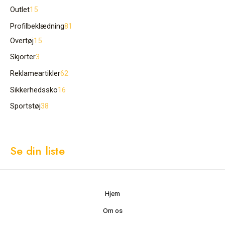
Outlet
15
Profilbeklædning
81
Overtøj
15
Skjorter
3
Reklameartikler
62
Sikkerhedssko
16
Sportstøj
38
Se din liste
Hjem
Om os