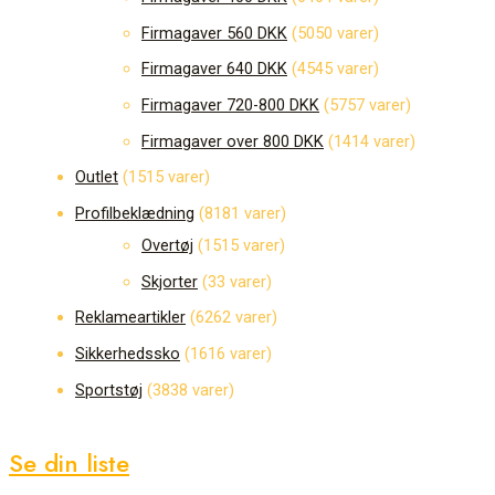
Firmagaver 560 DKK
50
50 varer
Firmagaver 640 DKK
45
45 varer
Firmagaver 720-800 DKK
57
57 varer
Firmagaver over 800 DKK
14
14 varer
Outlet
15
15 varer
Profilbeklædning
81
81 varer
Overtøj
15
15 varer
Skjorter
3
3 varer
Reklameartikler
62
62 varer
Sikkerhedssko
16
16 varer
Sportstøj
38
38 varer
Se din liste