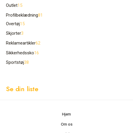
Outlet
15
Profilbeklædning
81
Overtøj
15
Skjorter
3
Reklameartikler
62
Sikkerhedssko
16
Sportstøj
38
Se din liste
Hjem
Om os