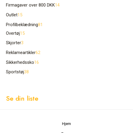
Firmagaver over 800 DKK
14
Outlet
15
Profilbeklædning
81
Overtøj
15
Skjorter
3
Reklameartikler
62
Sikkerhedssko
16
Sportstøj
38
Se din liste
Hjem