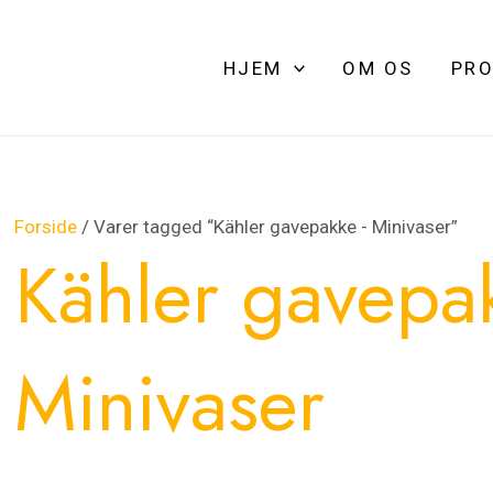
HJEM
OM OS
PRO
Forside
/ Varer tagged “Kähler gavepakke - Minivaser”
Kähler gavepak
Minivaser