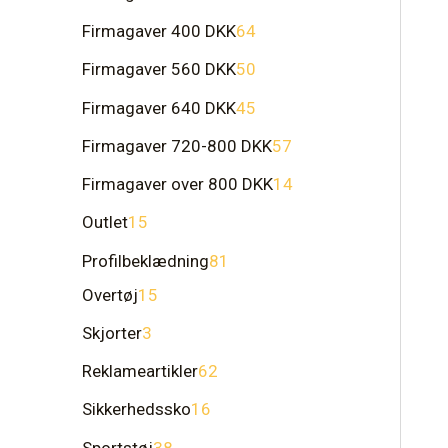
Firmagaver 400 DKK
64
Firmagaver 560 DKK
50
Firmagaver 640 DKK
45
Firmagaver 720-800 DKK
57
Firmagaver over 800 DKK
14
Outlet
15
Profilbeklædning
81
Overtøj
15
Skjorter
3
Reklameartikler
62
Sikkerhedssko
16
Sportstøj
38