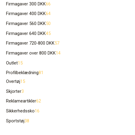
Firmagaver 300 DKK
66
Firmagaver 400 DKK
64
Firmagaver 560 DKK
50
Firmagaver 640 DKK
45
Firmagaver 720-800 DKK
57
Firmagaver over 800 DKK
14
Outlet
15
Profilbeklædning
81
Overtøj
15
Skjorter
3
Reklameartikler
62
Sikkerhedssko
16
Sportstøj
38