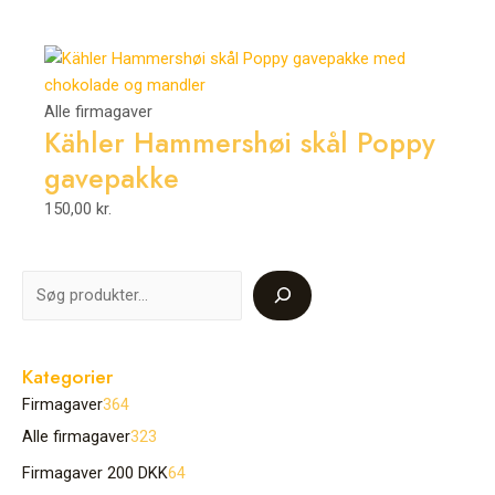
Alle firmagaver
Kähler Hammershøi skål Poppy
gavepakke
150,00
kr.
Kategorier
Firmagaver
364
Alle firmagaver
323
Firmagaver 200 DKK
64