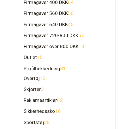
Firmagaver 400 DKK
64
Firmagaver 560 DKK
50
Firmagaver 640 DKK
45
Firmagaver 720-800 DKK
57
Firmagaver over 800 DKK
14
Outlet
15
Profilbeklædning
81
Overtøj
15
Skjorter
3
Reklameartikler
62
Sikkerhedssko
16
Sportstøj
38