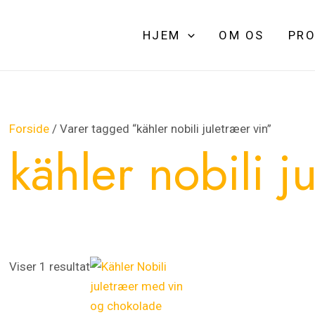
HJEM
OM OS
PRO
Forside
/ Varer tagged “kähler nobili juletræer vin”
kähler nobili j
Viser 1 resultat