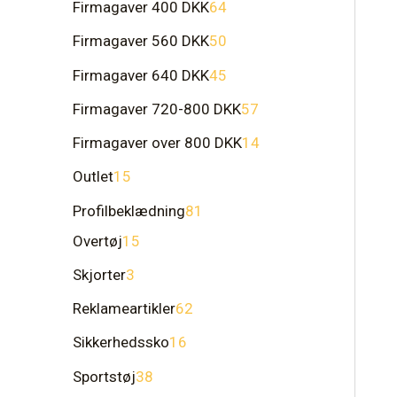
Firmagaver 400 DKK
64
Firmagaver 560 DKK
50
Firmagaver 640 DKK
45
Firmagaver 720-800 DKK
57
Firmagaver over 800 DKK
14
Outlet
15
Profilbeklædning
81
Overtøj
15
Skjorter
3
Reklameartikler
62
Sikkerhedssko
16
Sportstøj
38