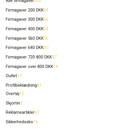
Alle firmagaver
323
Firmagaver 200 DKK
64
Firmagaver 300 DKK
66
Firmagaver 400 DKK
64
Firmagaver 560 DKK
50
Firmagaver 640 DKK
45
Firmagaver 720-800 DKK
57
Firmagaver over 800 DKK
14
Outlet
15
Profilbeklædning
81
Overtøj
15
Skjorter
3
Reklameartikler
62
Sikkerhedssko
16