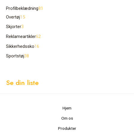
Profilbeklædning
81
Overtøj
15
Skjorter
3
Reklameartikler
62
Sikkerhedssko
16
Sportstøj
38
Se din liste
Hjem
Om os
Produkter