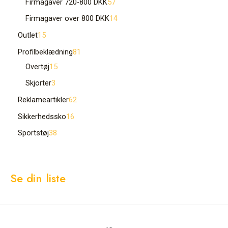
Firmagaver 720-800 DKK
57
Firmagaver over 800 DKK
14
Outlet
15
Profilbeklædning
81
Overtøj
15
Skjorter
3
Reklameartikler
62
Sikkerhedssko
16
Sportstøj
38
Se din liste