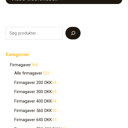
varesiden
varesiden
Kategorier
Firmagaver
364
Alle firmagaver
323
Firmagaver 200 DKK
64
Firmagaver 300 DKK
66
Firmagaver 400 DKK
64
Firmagaver 560 DKK
50
Firmagaver 640 DKK
45