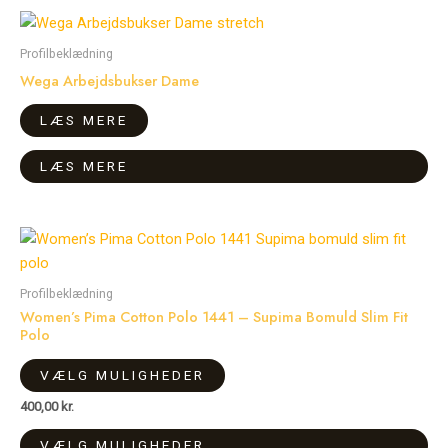
Profilbeklædning
Wega Arbejdsbukser Dame
LÆS MERE
LÆS MERE
Dette
Dette
vare
vare
har
har
Profilbeklædning
flere
flere
Women’s Pima Cotton Polo 1441 – Supima Bomuld Slim Fit
Polo
varianter.
varianter.
Mulighederne
Mulighederne
VÆLG MULIGHEDER
kan
kan
vælges
vælges
400,00
kr.
på
på
VÆLG MULIGHEDER