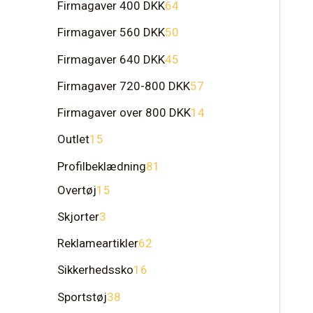
Firmagaver 400 DKK
64
Firmagaver 560 DKK
50
Firmagaver 640 DKK
45
Firmagaver 720-800 DKK
57
Firmagaver over 800 DKK
14
Outlet
15
Profilbeklædning
81
Overtøj
15
Skjorter
3
Reklameartikler
62
Sikkerhedssko
16
Sportstøj
38