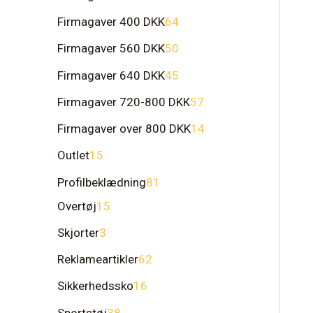
Firmagaver 400 DKK
64
Firmagaver 560 DKK
50
Firmagaver 640 DKK
45
Firmagaver 720-800 DKK
57
Firmagaver over 800 DKK
14
Outlet
15
Profilbeklædning
81
Overtøj
15
Skjorter
3
Reklameartikler
62
Sikkerhedssko
16
Sportstøj
38