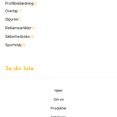
Profilbeklædning
81
Overtøj
15
Skjorter
3
Reklameartikler
62
Sikkerhedssko
16
Sportstøj
38
Se din liste
Hjem
Om os
Produkter