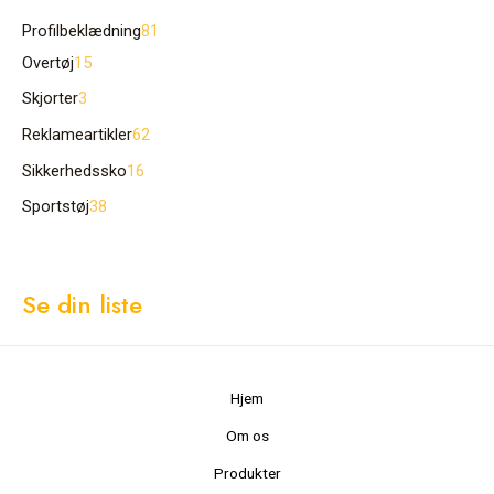
Profilbeklædning
81
Overtøj
15
Skjorter
3
Reklameartikler
62
Sikkerhedssko
16
Sportstøj
38
Se din liste
Hjem
Om os
Produkter