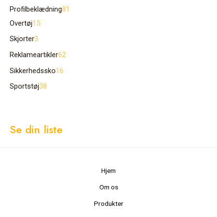
Profilbeklædning
81
Overtøj
15
Skjorter
3
Reklameartikler
62
Sikkerhedssko
16
Sportstøj
38
Se din liste
Hjem
Om os
Produkter