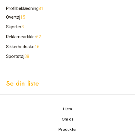
Profilbeklædning
81
Overtøj
15
Skjorter
3
Reklameartikler
62
Sikkerhedssko
16
Sportstøj
38
Se din liste
Hjem
Om os
Produkter