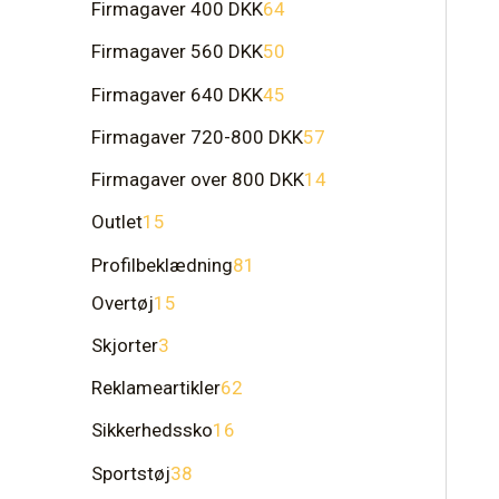
Firmagaver 400 DKK
64
Firmagaver 560 DKK
50
Firmagaver 640 DKK
45
Firmagaver 720-800 DKK
57
Firmagaver over 800 DKK
14
Outlet
15
Profilbeklædning
81
Overtøj
15
Skjorter
3
Reklameartikler
62
Sikkerhedssko
16
Sportstøj
38