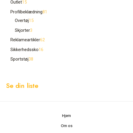
Outlet
15
Profilbeklædning
81
Overtøj
15
Skjorter
3
Reklameartikler
62
Sikkerhedssko
16
Sportstøj
38
Se din liste
Hjem
Om os