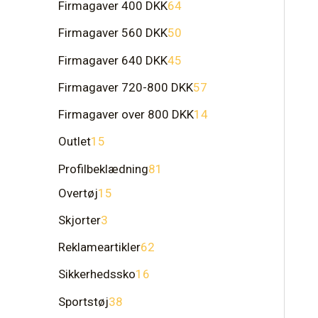
Firmagaver 400 DKK
64
Firmagaver 560 DKK
50
Firmagaver 640 DKK
45
Firmagaver 720-800 DKK
57
Firmagaver over 800 DKK
14
Outlet
15
Profilbeklædning
81
Overtøj
15
Skjorter
3
Reklameartikler
62
Sikkerhedssko
16
Sportstøj
38