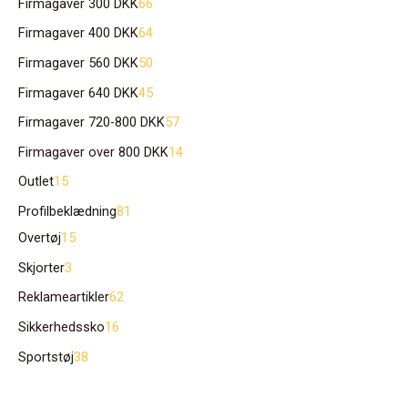
Firmagaver 300 DKK
66
Firmagaver 400 DKK
64
Firmagaver 560 DKK
50
Firmagaver 640 DKK
45
Firmagaver 720-800 DKK
57
Firmagaver over 800 DKK
14
Outlet
15
Profilbeklædning
81
Overtøj
15
Skjorter
3
Reklameartikler
62
Sikkerhedssko
16
Sportstøj
38