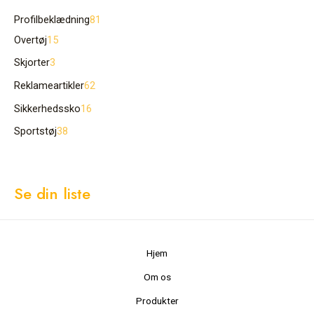
Profilbeklædning
81
Overtøj
15
Skjorter
3
Reklameartikler
62
Sikkerhedssko
16
Sportstøj
38
Se din liste
Hjem
Om os
Produkter