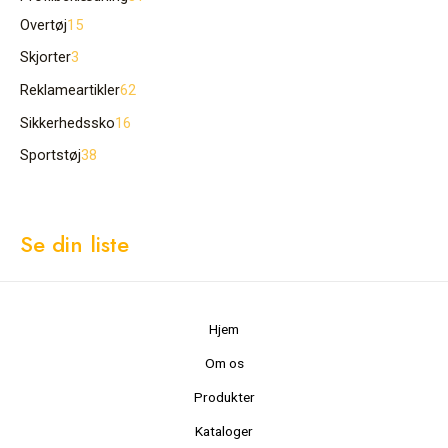
Overtøj
15
Skjorter
3
Reklameartikler
62
Sikkerhedssko
16
Sportstøj
38
Se din liste
Hjem
Om os
Produkter
Kataloger