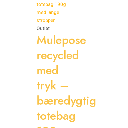
var:
er:
25,00 kr..
12,00 kr..
Outlet
Mulepose
recycled
med
tryk –
bæredygtig
totebag