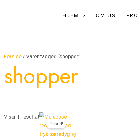
HJEM
OM OS
PRO
Forside
/ Varer tagged “shopper”
shopper
Den
Den
Viser 1 resultat
Tilbud!
oprindelige
aktuelle
pris
pris