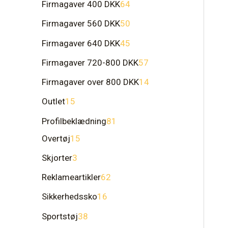
Firmagaver 400 DKK
64
Firmagaver 560 DKK
50
Firmagaver 640 DKK
45
Firmagaver 720-800 DKK
57
Firmagaver over 800 DKK
14
Outlet
15
Profilbeklædning
81
Overtøj
15
Skjorter
3
Reklameartikler
62
Sikkerhedssko
16
Sportstøj
38