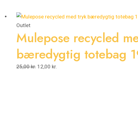
pris
pris
var:
er:
25,00 kr..
12,00 kr..
Outlet
Mulepose recycled me
bæredygtig totebag 
25,00
kr.
12,00
kr.