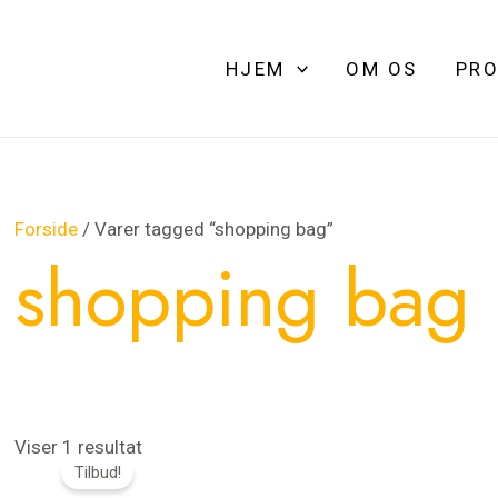
HJEM
OM OS
PRO
Forside
/ Varer tagged “shopping bag”
shopping bag
Den
Den
Viser 1 resultat
Tilbud!
oprindelige
aktuelle