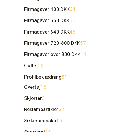
Firmagaver 400 DKK
64
Firmagaver 560 DKK
50
Firmagaver 640 DKK
45
Firmagaver 720-800 DKK
57
Firmagaver over 800 DKK
14
Outlet
15
Profilbeklædning
81
Overtøj
15
Skjorter
3
Reklameartikler
62
Sikkerhedssko
16
Sportstøj
38