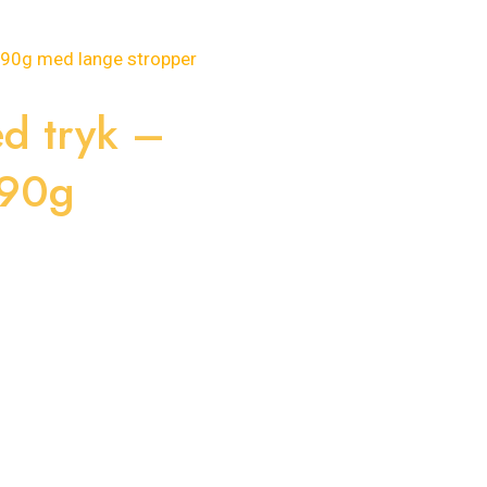
d tryk –
190g