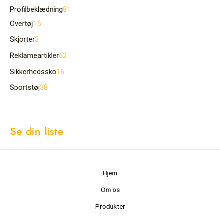
Profilbeklædning
81
Overtøj
15
Skjorter
3
Reklameartikler
62
Sikkerhedssko
16
Sportstøj
38
Se din liste
Hjem
Om os
Produkter