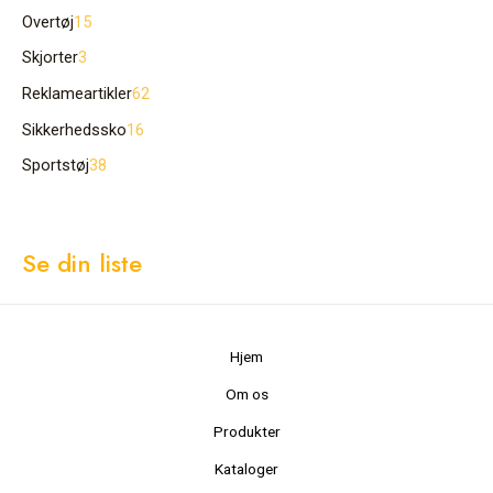
Overtøj
15
Skjorter
3
Reklameartikler
62
Sikkerhedssko
16
Sportstøj
38
Se din liste
Hjem
Om os
Produkter
Kataloger