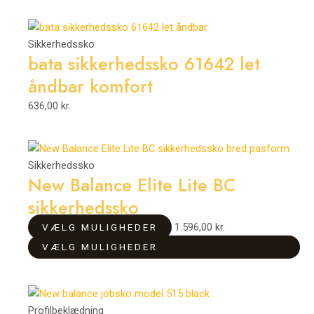
kan
kan
vælges
vælges
på
på
Sikkerhedssko
varesiden
varesiden
bata sikkerhedssko 61642 let
åndbar komfort
636,00
kr.
Dette
Dette
vare
vare
Sikkerhedssko
New Balance Elite Lite BC
har
har
flere
flere
sikkerhedssko
varianter.
varianter.
1.596,00
kr.
VÆLG MULIGHEDER
Mulighederne
Mulighederne
VÆLG MULIGHEDER
kan
kan
vælges
vælges
på
på
varesiden
varesiden
Profilbeklædning