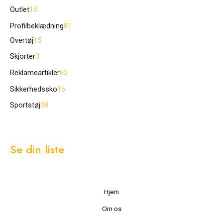
Outlet
15
Profilbeklædning
81
Overtøj
15
Skjorter
3
Reklameartikler
62
Sikkerhedssko
16
Sportstøj
38
Se din liste
Hjem
Om os