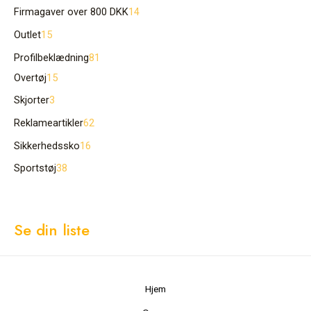
Firmagaver over 800 DKK
14
Outlet
15
Profilbeklædning
81
Overtøj
15
Skjorter
3
Reklameartikler
62
Sikkerhedssko
16
Sportstøj
38
Se din liste
Hjem