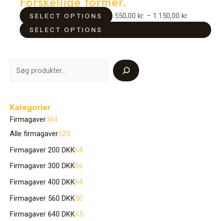
Forskellige former.
varianter.
varianter.
550,00
kr.
–
1.150,00
kr.
SELECT OPTIONS
Mulighederne
Mulighederne
SELECT OPTIONS
kan
kan
vælges
vælges
på
på
varesiden
varesiden
Kategorier
Firmagaver
364
Alle firmagaver
323
Firmagaver 200 DKK
64
Firmagaver 300 DKK
66
Firmagaver 400 DKK
64
Firmagaver 560 DKK
50
Firmagaver 640 DKK
45