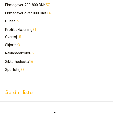
Firmagaver 720-800 DKK
57
Firmagaver over 800 DKK
14
Outlet
15
Profilbeklædning
81
Overtøj
15
Skjorter
3
Reklameartikler
62
Sikkerhedssko
16
Sportstøj
38
Se din liste