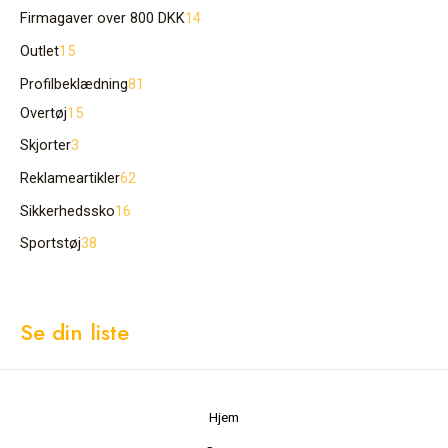
Firmagaver over 800 DKK
14
Outlet
15
Profilbeklædning
81
Overtøj
15
Skjorter
3
Reklameartikler
62
Sikkerhedssko
16
Sportstøj
38
Se din liste
Hjem