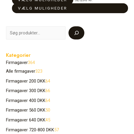
kan
kan
VÆLG MULIGHEDER
vælges
vælges
på
på
varesiden
varesiden
Kategorier
Firmagaver
364
Alle firmagaver
323
Firmagaver 200 DKK
64
Firmagaver 300 DKK
66
Firmagaver 400 DKK
64
Firmagaver 560 DKK
50
Firmagaver 640 DKK
45
Firmagaver 720-800 DKK
57