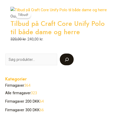
Den
Den
Tilbud!
oprindelige
aktuelle
Outlet
Tilbud på Craft Core Unify Polo
pris
pris
var:
er:
til både dame og herre
320,00 kr..
240,00 kr..
320,00
kr.
240,00
kr.
Kategorier
Firmagaver
364
Alle firmagaver
323
Firmagaver 200 DKK
64
Firmagaver 300 DKK
66