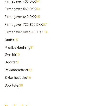
Firmagaver 400 DKK
64
Firmagaver 560 DKK
50
Firmagaver 640 DKK
45
Firmagaver 720-800 DKK
57
Firmagaver over 800 DKK
14
Outlet
15
Profilbeklædning
81
Overtøj
15
Skjorter
3
Reklameartikler
62
Sikkerhedssko
16
Sportstøj
38