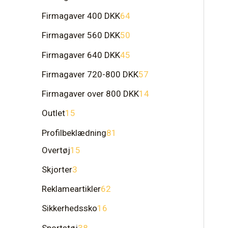
Firmagaver 400 DKK
64
Firmagaver 560 DKK
50
Firmagaver 640 DKK
45
Firmagaver 720-800 DKK
57
Firmagaver over 800 DKK
14
Outlet
15
Profilbeklædning
81
Overtøj
15
Skjorter
3
Reklameartikler
62
Sikkerhedssko
16
Sportstøj
38