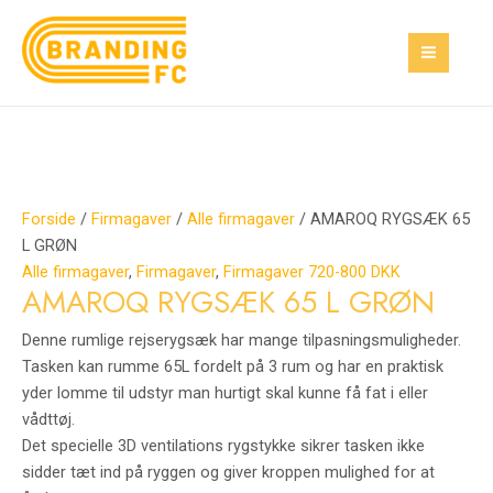
Gå
AMAROQ
MAI
til
RYGSÆK
MEN
indholdet
65
L
GRØN
antal
Forside
/
Firmagaver
/
Alle firmagaver
/ AMAROQ RYGSÆK 65
L GRØN
Alle firmagaver
,
Firmagaver
,
Firmagaver 720-800 DKK
AMAROQ RYGSÆK 65 L GRØN
Denne rumlige rejserygsæk har mange tilpasningsmuligheder.
Tasken kan rumme 65L fordelt på 3 rum og har en praktisk
yder lomme til udstyr man hurtigt skal kunne få fat i eller
vådttøj.
Det specielle 3D ventilations rygstykke sikrer tasken ikke
sidder tæt ind på ryggen og giver kroppen mulighed for at