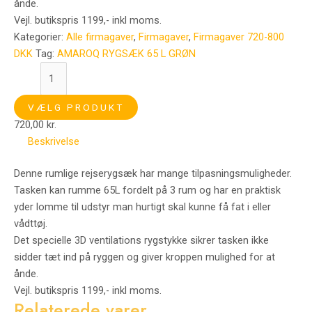
ånde.
Vejl. butikspris 1199,- inkl moms.
Kategorier:
Alle firmagaver
,
Firmagaver
,
Firmagaver 720-800
DKK
Tag:
AMAROQ RYGSÆK 65 L GRØN
VÆLG PRODUKT
720,00
kr.
Beskrivelse
Denne rumlige rejserygsæk har mange tilpasningsmuligheder.
Tasken kan rumme 65L fordelt på 3 rum og har en praktisk
yder lomme til udstyr man hurtigt skal kunne få fat i eller
vådttøj.
Det specielle 3D ventilations rygstykke sikrer tasken ikke
sidder tæt ind på ryggen og giver kroppen mulighed for at
ånde.
Vejl. butikspris 1199,- inkl moms.
Relaterede varer