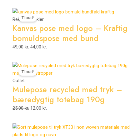
Den
Den
Tilbud!
oprindelige
aktuelle
Reklameartikler
Kanvas pose med logo – Kraftig
pris
pris
var:
er:
bomuldspose med bund
49,00 kr..
44,00 kr..
49,00
kr.
44,00
kr.
Den
Den
Tilbud!
oprindelige
aktuelle
pris
pris
Outlet
Mulepose recycled med tryk –
var:
er:
25,00 kr..
12,00 kr..
bæredygtig totebag 190g
25,00
kr.
12,00
kr.