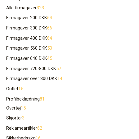
Alle firmagaver
323
Firmagaver 200 DKK
64
Firmagaver 300 DKK
66
Firmagaver 400 DKK
64
Firmagaver 560 DKK
50
Firmagaver 640 DKK
45
Firmagaver 720-800 DKK
57
Firmagaver over 800 DKK
14
Outlet
15
Profilbeklædning
81
Overtøj
15
Skjorter
3
Reklameartikler
62
Sikkerhedssko
16