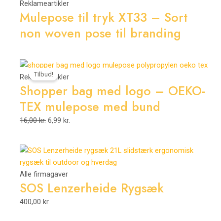
Reklameartikler
Mulepose til tryk XT33 – Sort
non woven pose til branding
Den
Den
Tilbud!
oprindelige
aktuelle
Reklameartikler
Shopper bag med logo – OEKO-
pris
pris
var:
er:
TEX mulepose med bund
16,00 kr..
6,99 kr..
16,00
kr.
6,99
kr.
Alle firmagaver
SOS Lenzerheide Rygsæk
400,00
kr.