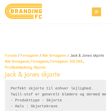
Gå
Jack
MAI
til
&
MEN
indholdet
Jones
skjorte
antal
Forside
/
Firmagaver
/
Alle firmagaver
/ Jack & Jones skjorte
Alle firmagaver
,
Firmagaver
,
Firmagaver 300 DKK
,
Profilbeklædning
,
Skjorter
Jack & Jones skjorte
Perfekt skjorte til enhver lejlighed.

Twill-stof er generelt blødere og dermed mere
- Produkttype : Skjorte

- Hals : Skjortekrave
