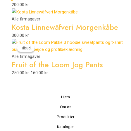
200,00
kr.
Alle firmagaver
Kosta Linnewäfveri Morgenkåbe
300,00
kr.
Den
Den
Tilbud!
Tilbud!
oprindelige
aktuelle
pris
pris
Alle firmagaver
Fruit of the Loom Jog Pants
var:
er:
250,00 kr..
160,00 kr..
250,00
kr.
160,00
kr.
Hjem
Om os
Produkter
Kataloger