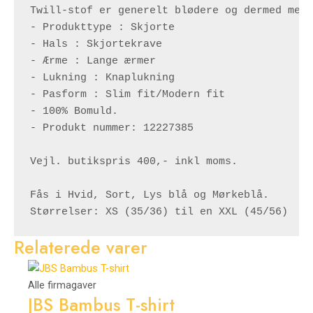
Twill-stof er generelt blødere og dermed mere
- Produkttype : Skjorte

- Hals : Skjortekrave

- Ærme : Lange ærmer

- Lukning : Knaplukning

- Pasform : Slim fit/Modern fit

- 100% Bomuld.

- Produkt nummer: 12227385

Vejl. butikspris 400,- inkl moms.

Fås i Hvid, Sort, Lys blå og Mørkeblå.

Størrelser: XS (35/36) til en XXL (45/56)
Relaterede varer
Alle firmagaver
JBS Bambus T-shirt