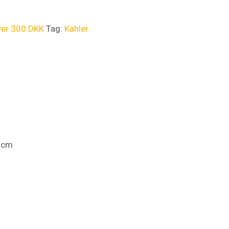
ver 300 DKK
Tag:
Kähler
4 cm