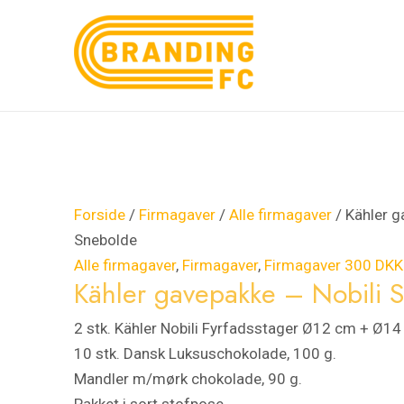
Gå
Kähler
til
gavepakke
indholdet
-
Nobili
Snebolde
antal
Forside
/
Firmagaver
/
Alle firmagaver
/ Kähler g
Snebolde
Alle firmagaver
,
Firmagaver
,
Firmagaver 300 DKK
Kähler gavepakke – Nobili 
2 stk. Kähler Nobili Fyrfadsstager Ø12 cm + Ø1
10 stk. Dansk Luksuschokolade, 100 g.
Mandler m/mørk chokolade, 90 g.
Pakket i sort stofpose.