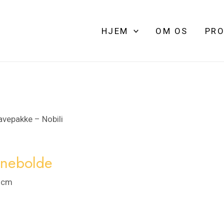
HJEM
OM OS
PRO
avepakke – Nobili
Snebolde
4 cm