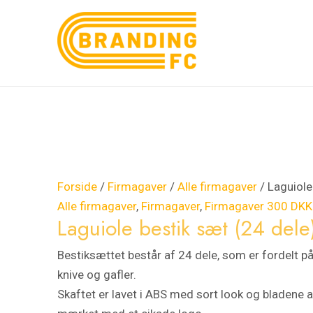
Gå
Laguiole
til
bestik
indholdet
sæt
(24
dele)
antal
Forside
/
Firmagaver
/
Alle firmagaver
/ Laguiole
Alle firmagaver
,
Firmagaver
,
Firmagaver 300 DKK
Laguiole bestik sæt (24 dele
Bestiksættet består af 24 dele, som er fordelt på
knive og gafler.
Skaftet er lavet i ABS med sort look og bladene a