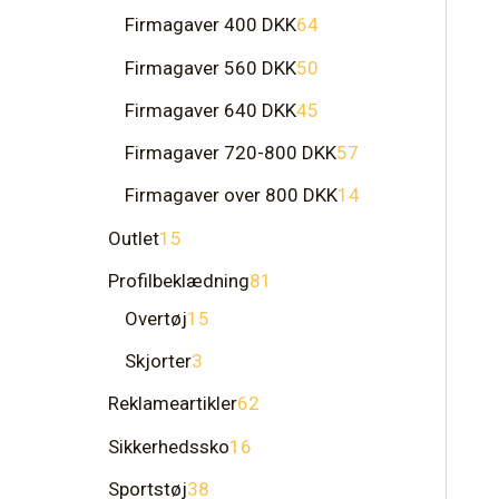
Firmagaver 400 DKK
64
Firmagaver 560 DKK
50
Firmagaver 640 DKK
45
Firmagaver 720-800 DKK
57
Firmagaver over 800 DKK
14
Outlet
15
Profilbeklædning
81
Overtøj
15
Skjorter
3
Reklameartikler
62
Sikkerhedssko
16
Sportstøj
38