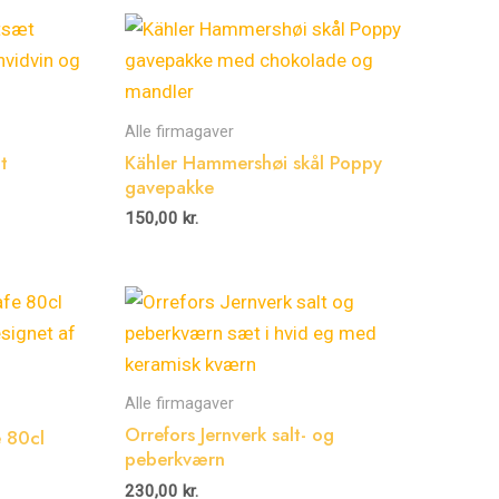
Alle firmagaver
t
Kähler Hammershøi skål Poppy
gavepakke
150,00
kr.
Alle firmagaver
Orrefors Jernverk salt- og
e 80cl
peberkværn
230,00
kr.