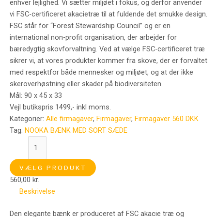
enhver lejlighed. Vi sætter miljøet i fokus, og derfor anvender
vi FSC-certificeret akacietræ til at fuldende det smukke design.
FSC står for “Forest Stewardship Council” og er en
international non-profit organisation, der arbejder for
bæredygtig skovforvaltning. Ved at vælge FSC-certificeret træ
sikrer vi, at vores produkter kommer fra skove, der er forvaltet
med respektfor både mennesker og miljøet, og at der ikke
skeroverhøstning eller skader på biodiversiteten.
Mål: 90 x 45 x 33
Vejl butikspris 1499,- inkl moms.
Kategorier:
Alle firmagaver
,
Firmagaver
,
Firmagaver 560 DKK
Tag:
NOOKA BÆNK MED SORT SÆDE
VÆLG PRODUKT
560,00
kr.
Beskrivelse
Den elegante bænk er produceret af FSC akacie træ og