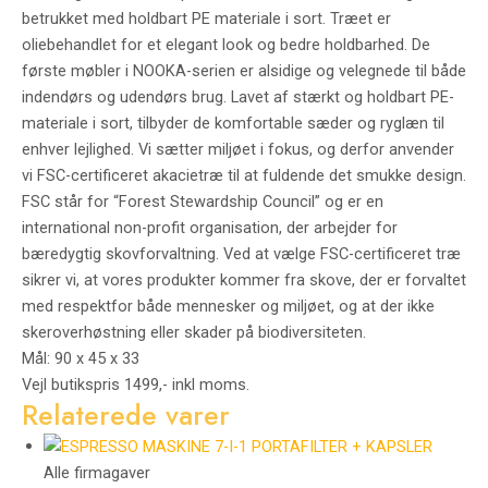
betrukket med holdbart PE materiale i sort. Træet er
oliebehandlet for et elegant look og bedre holdbarhed. De
første møbler i NOOKA-serien er alsidige og velegnede til både
indendørs og udendørs brug. Lavet af stærkt og holdbart PE-
materiale i sort, tilbyder de komfortable sæder og ryglæn til
enhver lejlighed. Vi sætter miljøet i fokus, og derfor anvender
vi FSC-certificeret akacietræ til at fuldende det smukke design.
FSC står for “Forest Stewardship Council” og er en
international non-profit organisation, der arbejder for
bæredygtig skovforvaltning. Ved at vælge FSC-certificeret træ
sikrer vi, at vores produkter kommer fra skove, der er forvaltet
med respektfor både mennesker og miljøet, og at der ikke
skeroverhøstning eller skader på biodiversiteten.
Mål: 90 x 45 x 33
Vejl butikspris 1499,- inkl moms.
Relaterede varer
Alle firmagaver