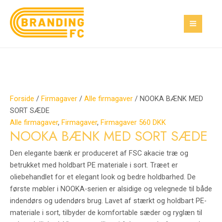
Gå
NOOKA
MAI
til
BÆNK
MEN
indholdet
MED
SORT
SÆDE
antal
Forside
/
Firmagaver
/
Alle firmagaver
/ NOOKA BÆNK MED
SORT SÆDE
Alle firmagaver
,
Firmagaver
,
Firmagaver 560 DKK
NOOKA BÆNK MED SORT SÆDE
Den elegante bænk er produceret af FSC akacie træ og
betrukket med holdbart PE materiale i sort. Træet er
oliebehandlet for et elegant look og bedre holdbarhed. De
første møbler i NOOKA-serien er alsidige og velegnede til både
indendørs og udendørs brug. Lavet af stærkt og holdbart PE-
materiale i sort, tilbyder de komfortable sæder og ryglæn til