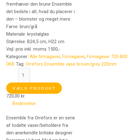
fremhæver den brune Ensemble
det bedste i alt, hvad du placerer i
den – blomster og meget mere.
Farve: brun/grå
Materiale: krystalglas
Størrelse: B24,5 cm, H22 cm
Vejl. pris inkl. moms 1500,-
Kategorier:
Alle firmagaver
,
Firmagaver
,
Firmagaver 720-800
DKK
Tag:
Orrefors Ensemble vase brown/grey 220mm
VÆLG PRODUKT
720,00
kr.
Beskrivelse
Ensemble fra Orrefors er en serie
af todelte vaser/beholdere fra
den anerkendte britiske designer