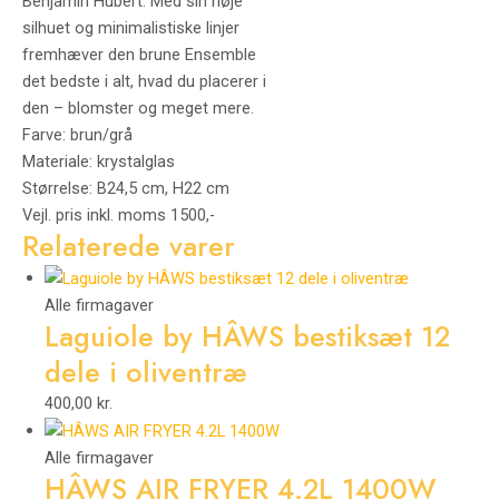
Benjamin Hubert. Med sin høje
silhuet og minimalistiske linjer
fremhæver den brune Ensemble
det bedste i alt, hvad du placerer i
den – blomster og meget mere.
Farve: brun/grå
Materiale: krystalglas
Størrelse: B24,5 cm, H22 cm
Vejl. pris inkl. moms 1500,-
Relaterede varer
Alle firmagaver
Laguiole by HÂWS bestiksæt 12
dele i oliventræ
400,00
kr.
Alle firmagaver
HÂWS AIR FRYER 4.2L 1400W