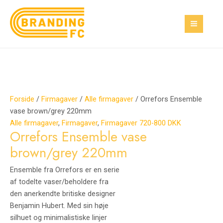
Gå
Orrefors
MAI
til
Ensemble
MEN
indholdet
vase
brown/grey
220mm
antal
Forside
/
Firmagaver
/
Alle firmagaver
/ Orrefors Ensemble
vase brown/grey 220mm
Alle firmagaver
,
Firmagaver
,
Firmagaver 720-800 DKK
Orrefors Ensemble vase
brown/grey 220mm
Ensemble fra Orrefors er en serie
af todelte vaser/beholdere fra
den anerkendte britiske designer
Benjamin Hubert. Med sin høje
silhuet og minimalistiske linjer