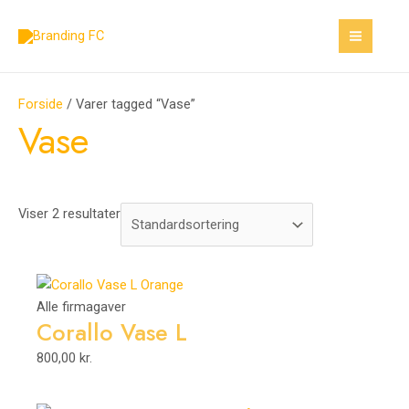
Gå
S
1
3
1
3
3
1
6
3
8
6
6
6
5
4
5
1
MAI
til
e
5
v
5
8
6
6
2
2
1
4
6
4
0
5
7
4
MEN
indholdet
a
v
a
v
v
4
v
v
3
v
v
v
v
v
v
v
v
r
a
r
a
a
v
a
a
v
a
a
a
a
a
a
a
a
Forside
/ Varer tagged “Vase”
c
r
e
r
r
a
r
r
a
r
r
r
r
r
r
r
r
Vase
h
e
r
e
e
r
e
e
r
e
e
e
e
e
e
e
e
r
r
r
e
r
r
e
r
r
r
r
r
r
r
r
r
r
Viser 2 resultater
Alle firmagaver
Corallo Vase L
800,00
kr.