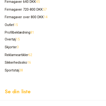
Firmagaver 640 DKK
45
Firmagaver 720-800 DKK
57
Firmagaver over 800 DKK
14
Outlet
15
Profilbeklædning
81
Overtøj
15
Skjorter
3
Reklameartikler
62
Sikkerhedssko
16
Sportstøj
38
Se din liste