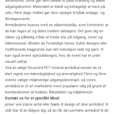
serienumre. Dette gør dem ideelle til både branding og sikker
adgangskontrol. Materialet er blødt og behageligt at have på,
selv i flere dage, hvilket gør dem oplagte til både endags- og
flerdagsevents.
Armbåndene leveres med en sikkerhedslås, som forhindrer, at
de kan tages af og deles mellem deltagere. Det giver dig en
sikker og pålidelig måde at holde styr på indgang, zoner og
billetniveauer. Ønsker du forskellige farver, trykte designs eller
multifarvede baggrunde, kan det naturligvis lade sig gøre. Vi
kan også levere specialdesigns, hvis dit event har et unikt
visuelt udtryk.
Ved at vælge Recycled PET festival armbånd sender du et
klart signal om bæredygtighed og ansvarlighed. Flere og flere
events vælger miljøvenlige adgangsløsninger, og vores
armbånd er et af markedets mest populære valg på grund af
kombinationen af kvalitet, fleksibilitet og miljøhensyn.
Kontakt os for et specifikt tilbud:
priser ved større antal eller hjælp til design af dine armbånd. Vi
står klar til at rådgive dig, så du får det perfekte armbånd til dit