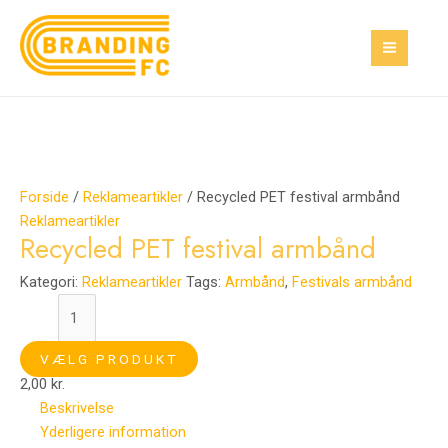
Gå
Recycled
Den
Den
MAI
Tilbud!
Tilbud!
til
PET
oprindelige
aktuelle
MEN
indholdet
festival
pris
pris
armbånd
var:
er:
antal
300,00 kr..
120,00 kr..
Forside
/
Reklameartikler
/ Recycled PET festival armbånd
Reklameartikler
Recycled PET festival armbånd
Kategori:
Reklameartikler
Tags:
Armbånd
,
Festivals armbånd
VÆLG PRODUKT
2,00
kr.
Beskrivelse
Yderligere information