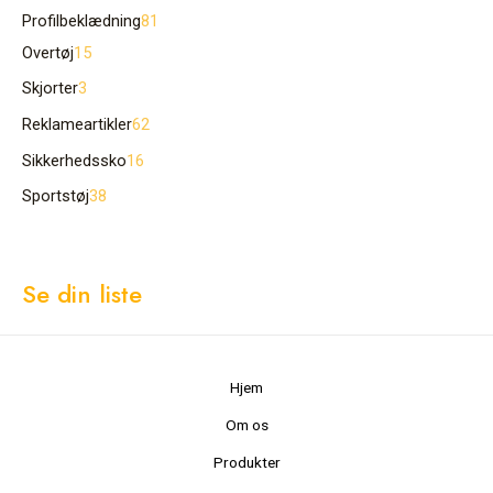
Profilbeklædning
81
Overtøj
15
Skjorter
3
Reklameartikler
62
Sikkerhedssko
16
Sportstøj
38
Se din liste
Hjem
Om os
Produkter