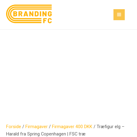
Gå
Træfigur
MAI
til
elg
MEN
indholdet
–
Harald
fra
Spring
Copenhagen
|
FSC
træ
antal
Forside
/
Firmagaver
/
Firmagaver 400 DKK
/ Træfigur elg –
Harald fra Spring Copenhagen | FSC træ