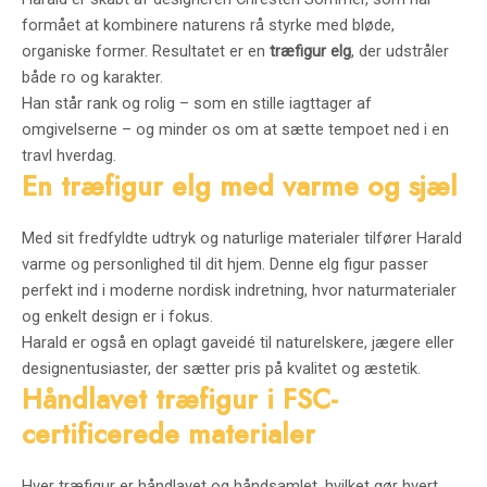
formået at kombinere naturens rå styrke med bløde,
organiske former. Resultatet er en
træfigur elg
, der udstråler
både ro og karakter.
Han står rank og rolig – som en stille iagttager af
omgivelserne – og minder os om at sætte tempoet ned i en
travl hverdag.
En træfigur elg med varme og sjæl
Med sit fredfyldte udtryk og naturlige materialer tilfører Harald
varme og personlighed til dit hjem. Denne elg figur passer
perfekt ind i moderne nordisk indretning, hvor naturmaterialer
og enkelt design er i fokus.
Harald er også en oplagt gaveidé til naturelskere, jægere eller
designentusiaster, der sætter pris på kvalitet og æstetik.
Håndlavet træfigur i FSC-
certificerede materialer
Hver træfigur er håndlavet og håndsamlet, hvilket gør hvert