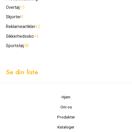
Overtøj
15
Skjorter
3
Reklameartikler
62
Sikkerhedssko
16
Sportstøj
38
Se din liste
Hjem
Om os
Produkter
Kataloger