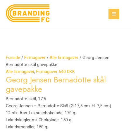
Gå
Georg
Den
Den
MAI
Tilbud!
Tilbud!
til
Jensen
oprindelige
aktuelle
MEN
indholdet
Bernadotte
pris
pris
skål
var:
er:
gavepakke
1.200,00 kr..
300,00 kr..
antal
Forside
/
Firmagaver
/
Alle firmagaver
/ Georg Jensen
Bernadotte skål gavepakke
Alle firmagaver
,
Firmagaver 640 DKK
Georg Jensen Bernadotte skål
gavepakke
Bernadotte skål, 17,5
Georg Jensen – Bernadotte Skål (Ø:17,5 cm, H: 7,5 cm)
12 stk. Ass. Luksuschokolade, 170 g.
Lakridskugler m/ Chokolade, 150 g.
Lakridsmandler, 150 g.