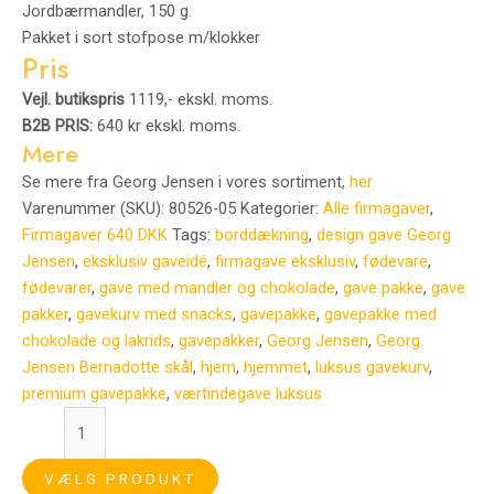
Jordbærmandler, 150 g.
Pakket i sort stofpose m/klokker
Pris
Vejl. butikspris
1119,- ekskl. moms.
B2B PRIS:
640 kr ekskl. moms.
Mere
Se mere fra Georg Jensen i vores sortiment,
her.
Varenummer (SKU):
80526-05
Kategorier:
Alle firmagaver
,
Firmagaver 640 DKK
Tags:
borddækning
,
design gave Georg
Jensen
,
eksklusiv gaveidé
,
firmagave eksklusiv
,
fødevare
,
fødevarer
,
gave med mandler og chokolade
,
gave pakke
,
gave
pakker
,
gavekurv med snacks
,
gavepakke
,
gavepakke med
chokolade og lakrids
,
gavepakker
,
Georg Jensen
,
Georg
Jensen Bernadotte skål
,
hjem
,
hjemmet
,
luksus gavekurv
,
premium gavepakke
,
værtindegave luksus
VÆLG PRODUKT