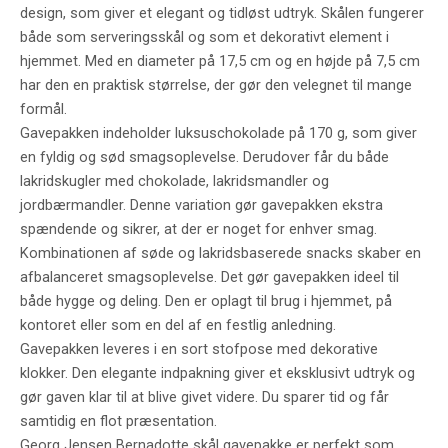
design, som giver et elegant og tidløst udtryk. Skålen fungerer
både som serveringsskål og som et dekorativt element i
hjemmet. Med en diameter på 17,5 cm og en højde på 7,5 cm
har den en praktisk størrelse, der gør den velegnet til mange
formål.
Gavepakken indeholder luksuschokolade på 170 g, som giver
en fyldig og sød smagsoplevelse. Derudover får du både
lakridskugler med chokolade, lakridsmandler og
jordbærmandler. Denne variation gør gavepakken ekstra
spændende og sikrer, at der er noget for enhver smag.
Kombinationen af søde og lakridsbaserede snacks skaber en
afbalanceret smagsoplevelse. Det gør gavepakken ideel til
både hygge og deling. Den er oplagt til brug i hjemmet, på
kontoret eller som en del af en festlig anledning.
Gavepakken leveres i en sort stofpose med dekorative
klokker. Den elegante indpakning giver et eksklusivt udtryk og
gør gaven klar til at blive givet videre. Du sparer tid og får
samtidig en flot præsentation.
Georg Jensen Bernadotte skål gavepakke er perfekt som