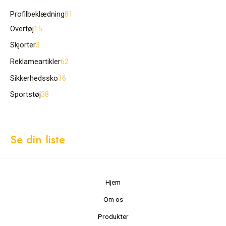
Profilbeklædning
81
Overtøj
15
Skjorter
3
Reklameartikler
62
Sikkerhedssko
16
Sportstøj
38
Se din liste
Hjem
Om os
Produkter