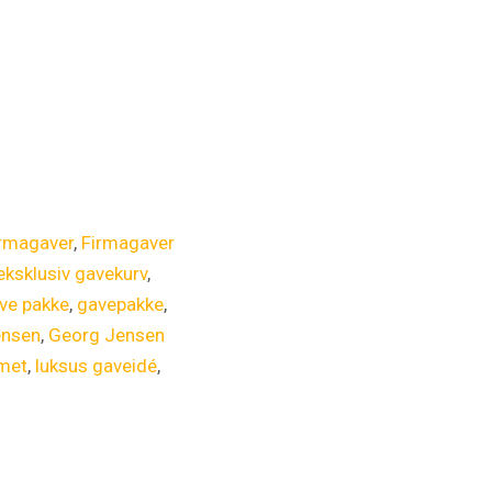
irmagaver
,
Firmagaver
eksklusiv gavekurv
,
ve pakke
,
gavepakke
,
ensen
,
Georg Jensen
met
,
luksus gaveidé
,