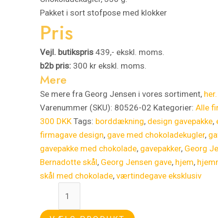
Pakket i sort stofpose med klokker
Pris
Vejl. butikspris
439,- ekskl. moms.
b2b pris:
300 kr ekskl. moms.
Mere
Se mere fra Georg Jensen i vores sortiment,
her.
Varenummer (SKU):
80526-02
Kategorier:
Alle f
300 DKK
Tags:
borddækning
,
design gavepakke
,
firmagave design
,
gave med chokoladekugler
,
ga
gavepakke med chokolade
,
gavepakker
,
Georg J
Bernadotte skål
,
Georg Jensen gave
,
hjem
,
hjem
skål med chokolade
,
værtindegave eksklusiv