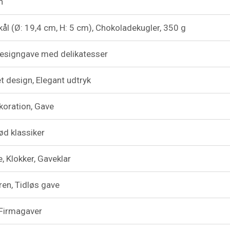
n
ål (Ø: 19,4 cm, H: 5 cm), Chokoladekugler, 350 g
esigngave med delikatesser
et design, Elegant udtryk
koration, Gave
ød klassiker
, Klokker, Gaveklar
lren, Tidløs gave
, Firmagaver