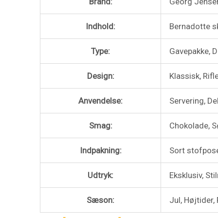
Brand:
Georg Jense
Indhold:
Bernadotte sk
Type:
Gavepakke, D
Design:
Klassisk, Rifl
Anvendelse:
Servering, De
Smag:
Chokolade, S
Indpakning:
Sort stofpose
Udtryk:
Eksklusiv, Sti
Sæson:
Jul, Højtider