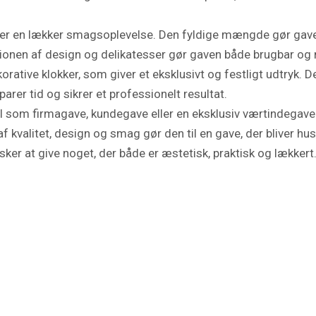
rer en lækker smagsoplevelse. Den fyldige mængde gør gave
tionen af design og delikatesser gør gaven både brugbar og 
tive klokker, som giver et eksklusivt og festligt udtryk. Den
arer tid og sikrer et professionelt resultat.
som firmagave, kundegave eller en eksklusiv værtindegave. D
alitet, design og smag gør den til en gave, der bliver hus
sker at give noget, der både er æstetisk, praktisk og lækkert