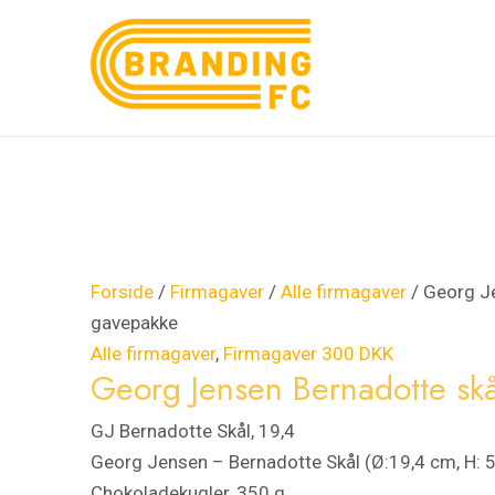
Gå
Georg
Den
Den
Tilbud!
Tilbud!
til
Jensen
oprindelige
aktuelle
indholdet
Bernadotte
pris
pris
skål
var:
er:
gavepakke
1.200,00 kr..
300,00 kr..
antal
Forside
/
Firmagaver
/
Alle firmagaver
/ Georg J
gavepakke
Alle firmagaver
,
Firmagaver 300 DKK
Georg Jensen Bernadotte sk
GJ Bernadotte Skål, 19,4
Georg Jensen – Bernadotte Skål (Ø:19,4 cm, H: 
Chokoladekugler, 350 g.