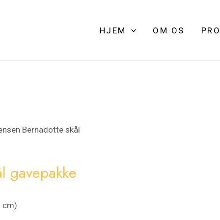
HJEM
OM OS
PRO
ensen Bernadotte skål
ål gavepakke
5 cm)